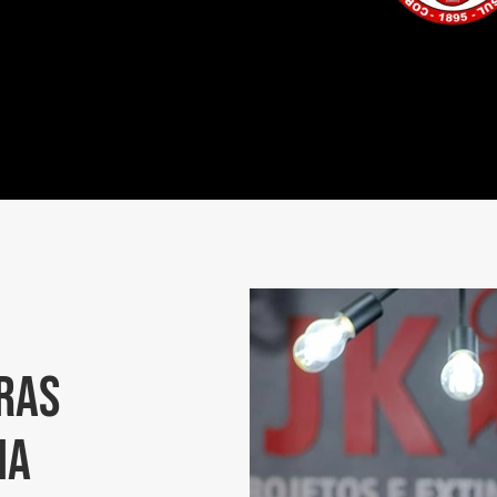
ras
ia