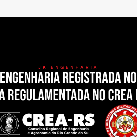
JK ENGENHARIA
 engenharia registrada no
a regulamentada no CREA 